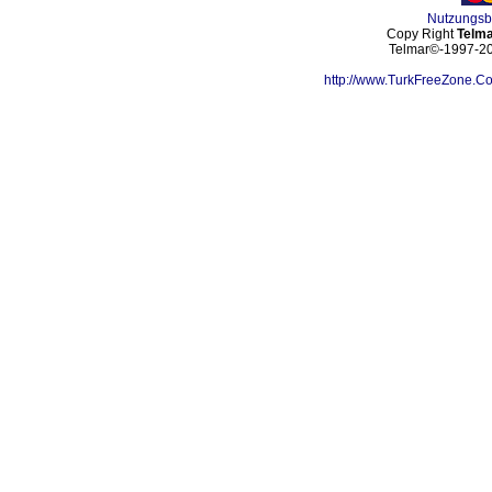
Nutzungs
Copy Right
Telma
Telmar©-1997-202
http://www.TurkFreeZone.C