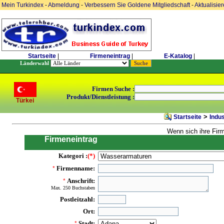
Mein Turkindex
-
Abmeldung
-
Verbessern Sie Goldene Mitgliedschaft
-
Aktualisie
Startseite
|
Firmeneintrag
|
E-Katalog
|
Länderwahl
Firmen Suche :
Produkt/Dienstleistung :
Türkei
>
Startseite
Indu
Wenn sich ihre Fir
Firmeneintrag
Kategori :
(*)
Firmenname:
*
Anschrift:
*
Max. 250 Buchstaben
Postleitzahl:
Ort:
Stadt:
*