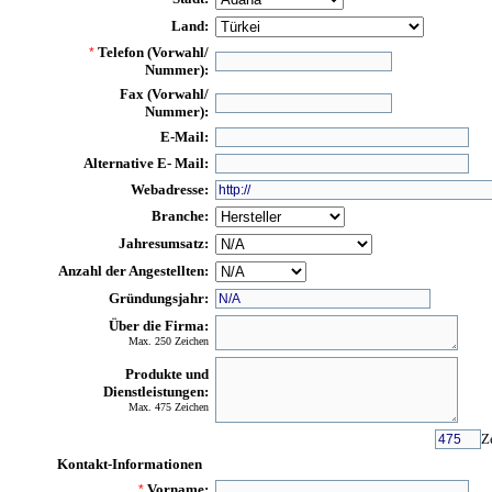
Land:
Telefon (Vorwahl/
*
Nummer):
Fax (Vorwahl/
Nummer):
E-Mail:
Alternative E- Mail:
Webadresse:
Branche:
Jahresumsatz:
Anzahl der Angestellten:
Gründungsjahr:
Über die Firma:
Max. 250 Zeichen
Produkte und
Dienstleistungen:
Max. 475 Zeichen
Z
Kontakt-Informationen
Vorname:
*