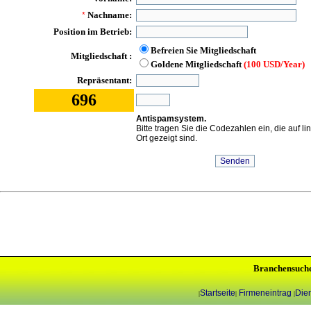
Nachname:
*
Position im Betrieb:
Befreien Sie Mitgliedschaft
Mitgliedschaft :
Goldene Mitgliedschaft
(100 USD/Year)
Repräsentant:
696
Antispamsystem.
Bitte tragen Sie die Codezahlen ein, die auf l
Ort gezeigt sind.
Branchensuch
Startseite
Firmeneintrag
Dien
|
|
|