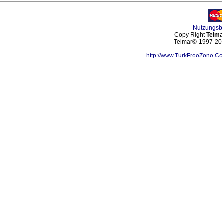
Nutzungs
Copy Right
Telma
Telmar©-1997-202
http://www.TurkFreeZone.C