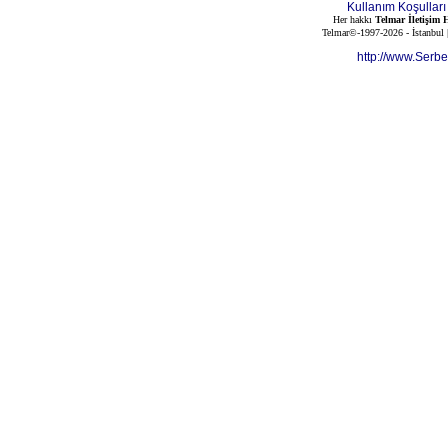
Kullanım Koşulları
Her hakkı
Telmar İletişim H
Telmar©-1997-2026 - İstanbul
http://www.Serb