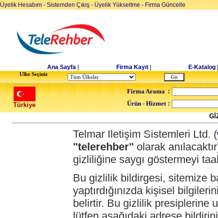
Üyelik Hesabım
-
Sistemden Çıkış
-
Üyelik Yükseltme
-
Firma Güncelle
Ana Sayfa
|
Firma Kayıt
|
E-Katalog
Ulke Seçiniz
Firma Arama
:
Ürün - Hizmet
:
Türkiye
Gİ
Telmar Iletişim Sistemleri Ltd. (
"telerehber"
olarak anılacaktır)
gizliliğine saygı göstermeyi ta
Bu gizlilik bildirgesi, sitemiz
yaptırdığınızda kişisel bilgileri
belirtir. Bu gizlilik presipler
lütfen aşağıdaki adrese bildirini