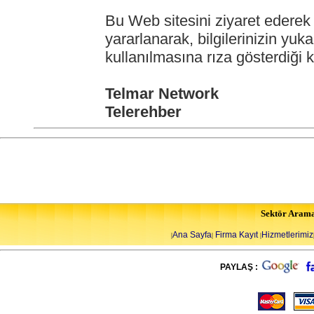
Bu Web sitesini ziyaret ederek 
yararlanarak, bilgilerinizin yuka
kullanılmasına rıza gösterdiği ka
Telmar Network
Telerehber
Sektör Aram
Ana Sayfa
Firma Kayıt
Hizmetlerimiz
|
|
|
PAYLAŞ :