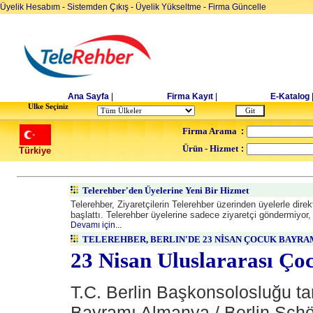
Üyelik Hesabım
-
Sistemden Çıkış
-
Üyelik Yükseltme
-
Firma Güncelle
Ana Sayfa
|
Firma Kayıt
|
E-Katalog
Ulke Seçiniz
Firma Arama
:
Ürün - Hizmet
:
Türkiye
Telerehber'den Üyelerine Yeni Bir Hizmet
Telerehber, Ziyaretçilerin Telerehber üzerinden üyelerle dir
başlattı. Telerehber üyelerine sadece ziyaretçi göndermiyor, a
Devamı için...
TELEREHBER, BERLIN'DE 23 NİSAN ÇOCUK BAYRA
23 Nisan Uluslararası Ç
T.C. Berlin Başkonsolosluğu t
Bayramı Almanya / Berlin Sch