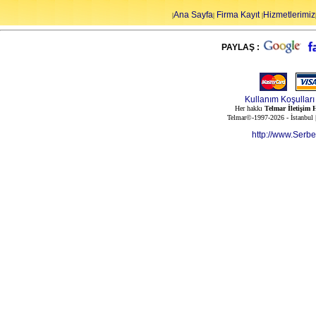
Ana Sayfa
Firma Kayıt
Hizmetlerimiz
|
|
|
PAYLAŞ :
Kullanım Koşulları
Her hakkı
Telmar İletişim H
Telmar©-1997-2026 - İstanbul
http://www.Serb