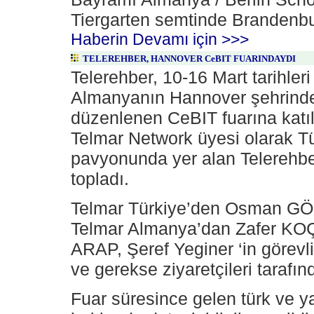
Tiergarten semtinde Brandenbu
Haberin Devamı için >>>
TELEREHBER, HANNOVER CeBIT FUARINDAYDI
Telerehber, 10-16 Mart tarihler
Almanyanın Hannover şehrind
düzenlenen CeBIT fuarına katıl
Telmar Network üyesi olarak T
pavyonunda yer alan Telerehber
topladı.
Telmar Türkiye’den Osman G
Telmar Almanya’dan Zafer KO
ARAP, Şeref Yeginer ‘in görevl
ve gerekse ziyaretçileri tarafınd
Fuar süresince gelen türk ve y