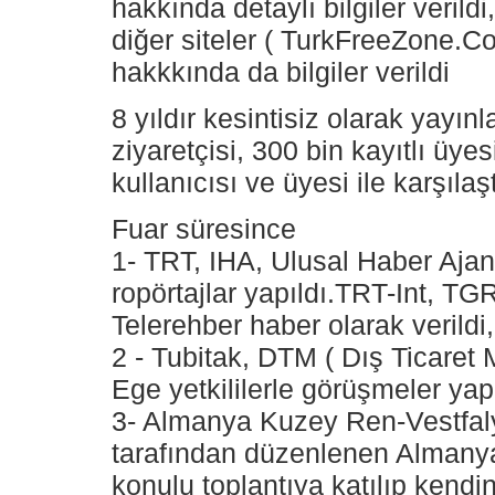
hakkında detaylı bilgiler verild
diğer siteler ( TurkFreeZone.C
hakkkında da bilgiler verildi
8 yıldır kesintisiz olarak yayın
ziyaretçisi, 300 bin kayıtlı üye
kullanıcısı ve üyesi ile karşılaşt
Fuar süresince
1- TRT, IHA, Ulusal Haber Aja
ropörtajlar yapıldı.TRT-Int, 
Telerehber haber olarak verildi,
2 - Tubitak, DTM ( Dış Ticaret 
Ege yetkililerle görüşmeler yapı
3- Almanya Kuzey Ren-Vestfa
tarafından düzenlenen Almanyad
konulu toplantıya katılıp kendi