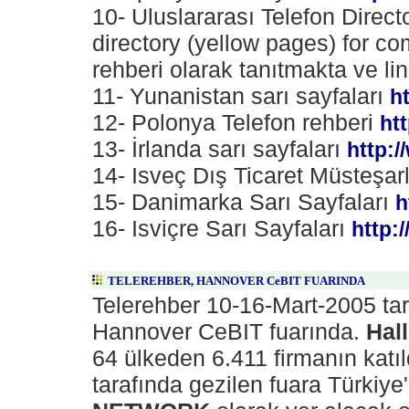
10- Uluslararası Telefon Direc
directory (yellow pages) for com
rehberi olarak tanıtmakta ve li
11- Yunanistan sarı sayfaları
h
12- Polonya Telefon rehberi
ht
13- İrlanda sarı sayfaları
http:
14- Isveç Dış Ticaret Müsteşar
15- Danimarka Sarı Sayfaları
h
16- Isviçre Sarı Sayfaları
http:
TELEREHBER, HANNOVER CeBIT FUARINDA
Telerehber 10-16-Mart-2005 tar
Hannover CeBIT fuarında.
Hal
64 ülkeden 6.411 firmanın katıl
tarafında gezilen fuara Türkiye