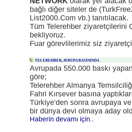
NETWORK
olarak yer alacak 
bağlı diğer siteler de (TurkFr
List2000.Com vb.) tanıtılacak.
Tüm Telerehber ziyaretçilerini
bekliyoruz.
Fuar görevlilerimiz siz ziyaretçi
TELEREHBER, AVRUPA BASININDA
Avrupada 550.000 baskı yapa
göre;
Telerehber Almanya Temsilcili
Fahri Kırsever basına yaptıkla
Türkiye'den sonra avrupaya ve 
bir dünya devi olmaya aday olduk
Haberin devamı için..