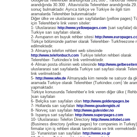
Google'da Telerehber arandığında 291.000 , Yahoo'da Teler
arandığında 30.300 , Altavista'da Telerehber arandığında 29
sonuç bulmaktadır. Ayrıca türkçe ve Türkiye ile ilgili tüm
aramalarda Telerehber bulunmaktadır
Diğer ülke ve uluslararası sarı sayfalardan (yellow pages) T
için Telerehber'e link veren siteler:
1- Uluslararasi
(sari sayfalar) d
http://www.yellowpages.com
Turkiye sarı sayfaları olarak,
2- Avrupanın en buyuk rehber sitesi
http://www.europages.
Türkçe bölümünde partner olarak Telerehber- Turkfreezone r
edilmektedir.
3- Almanya telefon rehberi web sitesinde
Turkiye telefon rehberi olarak
http://www.telefonbuch.com
Telerehber- Turkindex'e link verilmektedir.
4- Alman posta ofisinin web sitesinde
http://www.gelbeseiten
uluslararasi sari sayfalarda Turkiye sari sayfasi olarak Tele
link verilmektedir.
5-
Almanyada kim nerede ne satıyor da gl
http://www.wlw.de
aramada Turkiye olarak Telerehber (Turkindex.com) 'de ara
yapmaktadır.
Türkiye konusunda Telerehber’e link veren diğer ülke ( Rehbe
)sarı sayfaları
6- Belçika sarı sayfaları olan
http://www.goldenpages.be
7- Hollanda sarı sayfaları
http://www.goudengids.nl
8- Norveç sarı sayfaları
http://www.gulesider.no
9- Ispanya sari sayfaları
http://www.superpages.com
10- Uluslararası Telefon Directory
http://www.infobel.com
(Business directory (yellow pages) for companies in Turkey)
firmalar için iş rehberi olarak tanıtmakta ve link vermektedir.
11- Yunanistan sarı sayfaları
http://www.xo.gr