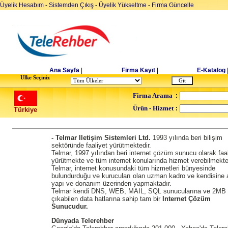
Üyelik Hesabım
-
Sistemden Çıkış
-
Üyelik Yükseltme
-
Firma Güncelle
Ana Sayfa
|
Firma Kayıt
|
E-Katalog
Ulke Seçiniz
Firma Arama
:
Ürün - Hizmet
:
Türkiye
- Telmar Iletişim Sistemleri Ltd.
1993 yılında beri bilişim
sektöründe faaliyet yürütmektedir.
Telmar, 1997 yılından beri internet çözüm sunucu olarak faal
yürütmekte ve tüm internet konularında hizmet verebilmekte
Telmar, internet konusundaki tüm hizmetleri bünyesinde
bulundurduğu ve kurucuları olan uzman kadro ve kendisine ai
yapı ve donanım üzerinden yapmaktadır.
Telmar kendi DNS, WEB, MAIL, SQL sunucularına ve 2MB 
çıkabilen data hatlarına sahip tam bir
Internet Çözüm
Sunucudur.
Dünyada Telerehber