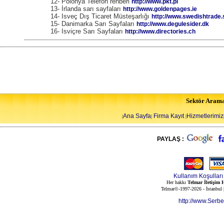
12- Polonya Telefon rehberi
http://www.pkt.pl
13- İrlanda sarı sayfaları
http://www.goldenpages.ie
14- Isveç Dış Ticaret Müsteşarlığı
http://www.swedishtrade.
15- Danimarka Sarı Sayfaları
http://www.degulesider.dk
16- Isviçre Sarı Sayfaları
http://www.directories.ch
Sektör Aram
Ana Sayfa
Firma Kayıt
Hizmetlerimiz
|
|
|
PAYLAŞ :
Kullanım Koşulları
Her hakkı
Telmar İletişim H
Telmar©-1997-2026 - İstanbul
http://www.Serb