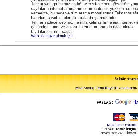
Telmar web grubu hazırladığı web sitelerinde görselliğin yan
sayfaların internet arama motorlarına dönük yüzlerini de ön
vermekte, bu nedenle tüm arama motorlarında Telmar tarafı
hazırlamış web siteleri ilk sıralarda çıkmaktadır.
Telmar sadece web hazırlamkla kalmaz firmalara internet w
çözümleri sunar ve onların internet ortamında ticari olarak
faydalanmalarını sağlar.
Web site hazırlatmak için ..
Sektör Aram
Ana Sayfa
Firma Kayıt
Hizmetlerimiz
|
|
|
PAYLAŞ :
Kullanım Koşulları
Her hakkı
Telmar İletişim H
Telmar©-1997-2026 - İstanbul