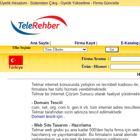
Üyelik Hesabım
-
Sistemden Çıkış
-
Üyelik Yükseltme
-
Firma Güncelle
Ana Sayfa
|
Firma Kayıt
|
E-Katalog
Ulke Seçiniz
Firma Arama
:
Ürün - Hizmet
:
Türkiye
H
Telmar internet konusunda yetişkin ve tecrübeli kadrosu ile,
firmalara her türlü hizmeti verebilmektedir.
Telmar bir Internet Çözüm Sunucu olarak faaliyet yürütmekte
- Domain Tescili
com, net, org, com.tr, gen.tr vb. tüm internet adres tescilleri
Telmar tarafından sizin adınıza tescil edilmektedir.
Domain tescili için...
- Web Site Tasarım - Hazırlama
Telmar web grubu şu ana kadar 500'den fazla firma için web 
hazırlamış ve yayınlamaktadır. Bu firmaların sanal alemde
yerlamalarını ve e-ticaret ile tanışmalarını sağlamıştır.