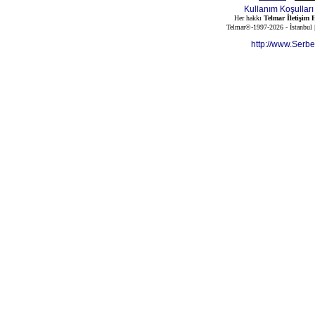
Kullanım Koşulları
Her hakkı
Telmar İletişim H
Telmar©-1997-2026 - İstanbul
http://www.Serb