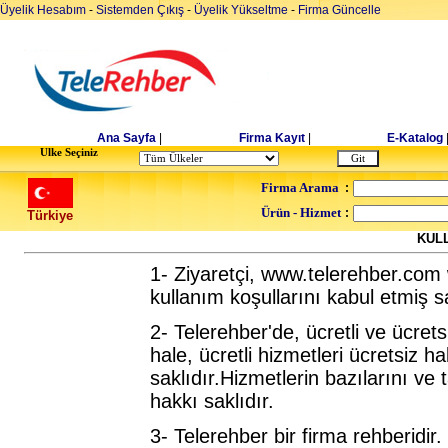
Üyelik Hesabım
-
Sistemden Çıkış
-
Üyelik Yükseltme
-
Firma Güncelle
Ana Sayfa
|
Firma Kayıt
|
E-Katalog
Ulke Seçiniz
Firma Arama
:
Ürün - Hizmet
:
Türkiye
KUL
1- Ziyaretçi, www.telerehber.com
kullanım koşullarını kabul etmiş sa
2- Telerehber'de, ücretli ve ücretsi
hale, ücretli hizmetleri ücretsiz 
saklıdır.Hizmetlerin bazılarını v
hakkı saklıdır.
3- Telerehber bir firma rehberidir.