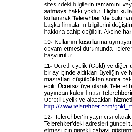
sitesindeki bilgilerin tamamını v
satmaya hakkı yoktur. Hiçbir kull
kullanarak Telerehber 'de buluna
başka firmaların bilgilerini değişt
hakkına sahip değildir. Aksine har
10- Kullanım koşullarına uymayanla
devam etmesi durumunda Telerehber
başvurulur.
11- Ücretli üyelik (Gold) ve diğer ü
bir ay içinde aldıkları üyeliğin ve 
masrafları düşüldükten sonra bakiy
edilir.Ücretsiz üye olarak Telere
yayından kaldırılması Telerehberin 
Ücretli üyelik ve alacakları hizmet
http://www.telerehber.com/gold
12- Telerehber'in yayıncısı olarak 
Telerehber'deki adresleri güncel 
etmesi için gerekli çabayı göster