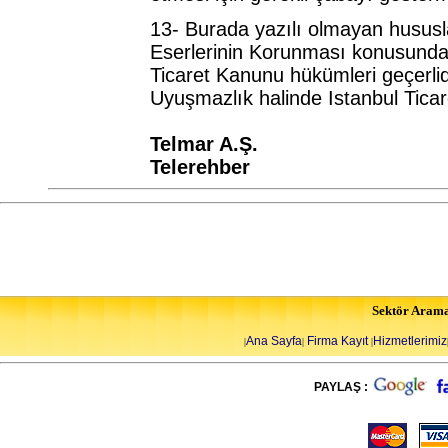
13- Burada yazılı olmayan hususla
Eserlerinin Korunması konusundaki
Ticaret Kanunu hükümleri geçerlid
Uyuşmazlık halinde Istanbul Ticare
Telmar A.Ş.
Telerehber
Sektör Aram
Ana Sayfa
Firma Kayıt
Hizmetlerimiz
|
|
|
PAYLAŞ :