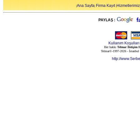
Ana Sayfa
Firma Kayıt
Hizmetlerimiz
|
|
|
PAYLAŞ :
Kullanım Koşulları
Her hakkı
Telmar İletişim H
Telmar©-1997-2026 - İstanbul
http://www.Serb