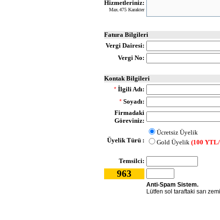
Hizmetleriniz:
Max.475 Karakter
Fatura Bilgileri
Vergi Dairesi:
Vergi No:
Kontak Bilgileri
İlgili Adı:
*
Soyadı:
*
Firmadaki
Göreviniz:
Ücretsiz Üyelik
Üyelik Türü :
Gold Üyelik
(100 YTL/
Temsilci:
963
Anti-Spam Sistem.
Lütfen sol taraftaki sarı zem