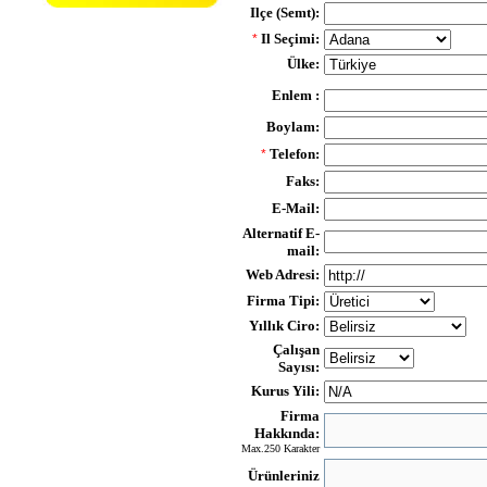
Ilçe (Semt):
Il Seçimi:
*
Ülke:
Enlem :
Boylam:
Telefon:
*
Faks:
E-Mail:
Alternatif E-
mail:
Web Adresi:
Firma Tipi:
Yıllık Ciro:
Çalışan
Sayısı:
Kurus Yili:
Firma
Hakkında:
Max.250 Karakter
Ürünleriniz