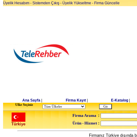
Üyelik Hesabım
-
Sistemden Çıkış
-
Üyelik Yükseltme
-
Firma Güncelle
Ana Sayfa
|
Firma Kayıt
|
E-Katalog
|
Ulke Seçiniz
Firma Arama
:
Ürün - Hizmet
:
Türkiye
Firmanız Türkiye dışında bi